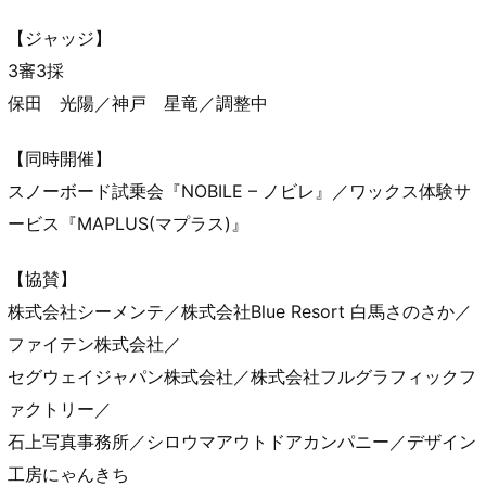
【ジャッジ】
3審3採
保田 光陽／神戸 星竜／調整中
【同時開催】
スノーボード試乗会『NOBILE – ノビレ』／ワックス体験サ
ービス『MAPLUS(マプラス)』
【協賛】
株式会社シーメンテ／株式会社Blue Resort 白馬さのさか／
ファイテン株式会社／
セグウェイジャパン株式会社／株式会社フルグラフィックフ
ァクトリー／
石上写真事務所／シロウマアウトドアカンパニー／デザイン
工房にゃんきち